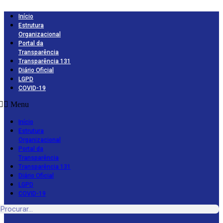
Ir
para
Início
o
Estrutura
conteúdo
Organizacional
Portal da
Transparência
Transparência 131
Diário Oficial
LGPD
COVID-19
Menu
Início
Estrutura
Organizacional
Portal da
Transparência
Transparência 131
Diário Oficial
LGPD
COVID-19