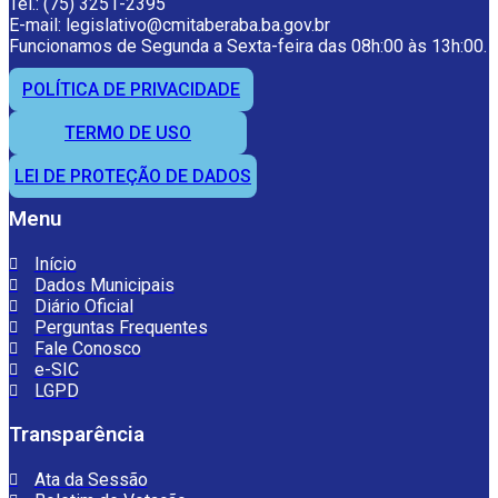
Tel.: (75) 3251-2395
E-mail: legislativo@cmitaberaba.ba.gov.br
Funcionamos de Segunda a Sexta-feira das 08h:00 às 13h:00.
POLÍTICA DE PRIVACIDADE
TERMO DE USO
LEI DE PROTEÇÃO DE DADOS
Menu
Início
Dados Municipais
Diário Oficial
Perguntas Frequentes
Fale Conosco
e-SIC
LGPD
Transparência
Ata da Sessão