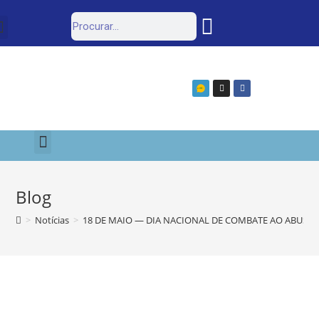
Estrutura Organizacional
Portal da Transparência
e-SIC
Blog
>
Notícias
>
18 DE MAIO — DIA NACIONAL DE COMBATE AO ABUSO 